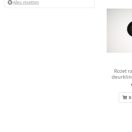
Rozet r
deurkli
B