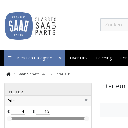
Kies Een Categorie
Over Ons
Levering
Con
Saab Sonett II & III
Interieur
Interieur
FILTER
Prijs
€
–
€