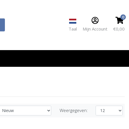
0
Taal
Mijn Account
€0,00
Weergegeven: