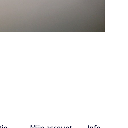
tie
Mijn account
Info