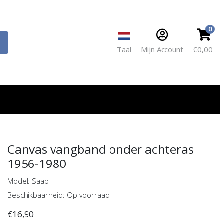
0
Taal
Mijn Account
€0,00
Canvas vangband onder achteras
1956-1980
Model: Saab
Beschikbaarheid: Op voorraad
€16,90